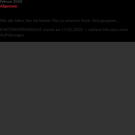
Februar 2020
|
Allgemein
TRAILER – CHAOS IM BESTATTUNGSHAUS
Wie alle Jahre, hier ein kleiner Film zu unserem Stück. Seid gespannt…
KARTENVORVERKAUF startet am 17.02.2020 -> weitere Info dazu unter
Aufführungen