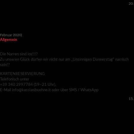
20.
Februar 2020
|
Allgemein
DIE NARRISCHEN IM BESTATTUNGSHAUS
Die Narren sind los!!!?
Zu unseren Glück dürfen wir nicht nur am „Unsinnigen Donnerstag“ narrisch
sein!?
KARTENRESERVIERUNG
Telefonisch unter
+39 340 2997784 (19–21 Uhr),
E-Mail info@kassianibuehne.it oder über SMS / WhatsApp
15.