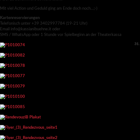
Mit viel Action und Geduld ging am Ende doch noch…;-)
Kartenreservierungen
Telefonisch unter +39 3402997784 (19-21 Uhr)
Email info@kassianibuehne.it oder
SMS / WhatsApp oder 1 Stunde vor Spielbeginn an der Theaterkassa
31.