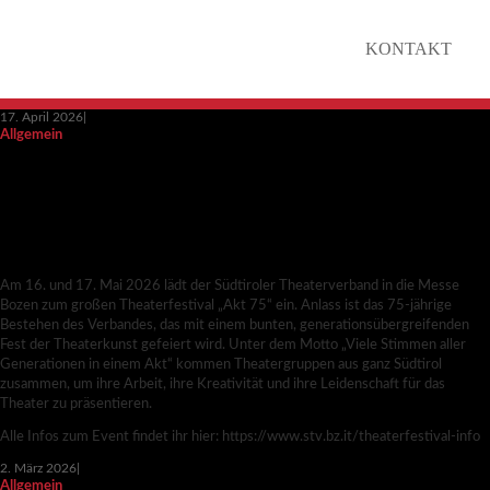
KONTAKT
17. April 2026
|
Allgemein
AKT 75 – 75 JAHRE SÜDTIROLER
THEATERVERBAND – EIN JÜBILÄUM, DAS ES
ZU FEIERN GILT!!!
Am 16. und 17. Mai 2026 lädt der Südtiroler Theaterverband in die Messe
Bozen zum großen Theaterfestival „Akt 75“ ein. Anlass ist das 75-jährige
Bestehen des Verbandes, das mit einem bunten, generationsübergreifenden
Fest der Theaterkunst gefeiert wird. Unter dem Motto „Viele Stimmen aller
Generationen in einem Akt“ kommen Theatergruppen aus ganz Südtirol
zusammen, um ihre Arbeit, ihre Kreativität und ihre Leidenschaft für das
Theater zu präsentieren.
Alle Infos zum Event findet ihr hier: https://www.stv.bz.it/theaterfestival-info
2. März 2026
|
Allgemein