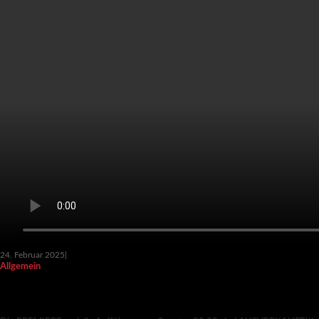
24. Februar 2025
|
Allgemein
RÄUBER IM ROCK – PREMIERE UND SONNTAG
02.03.2025 AUSVERKAUFT