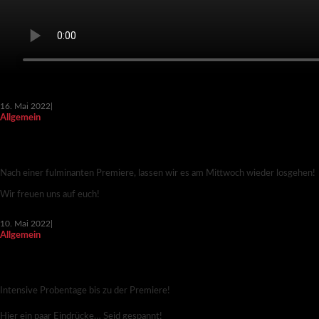
16. Mai 2022
|
Allgemein
KAVIAR TRIFFT CURRYWURST – PREMIERE
GEGLÜCKT!
Nach einer fulminanten Premiere, lassen wir es am Mittwoch wieder losgehen!
Wir freuen uns auf euch!
10. Mai 2022
|
Allgemein
KAVIAR TRIFFT CURRYWURST – PROBEN SIND
AM LAUFEN…
Intensive Probentage bis zu der Premiere!
Hier ein paar Eindrücke… Seid gespannt!