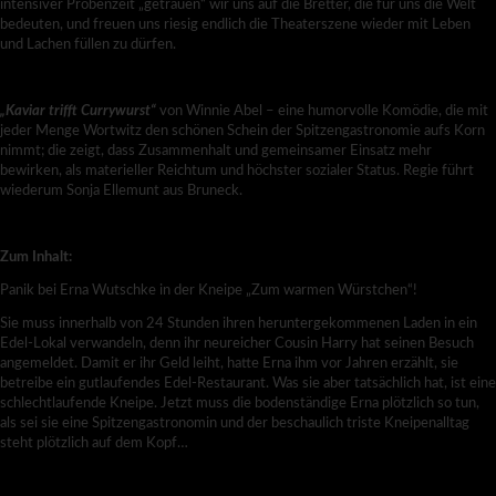
intensiver Probenzeit „getrauen“ wir uns auf die Bretter, die für uns die Welt
bedeuten, und freuen uns riesig endlich die Theaterszene wieder mit Leben
und Lachen füllen zu dürfen.
„Kaviar trifft Currywurst“
von Winnie Abel – eine humorvolle Komödie, die mit
jeder Menge Wortwitz den schönen Schein der Spitzengastronomie aufs Korn
nimmt; die zeigt, dass Zusammenhalt und gemeinsamer Einsatz mehr
bewirken, als materieller Reichtum und höchster sozialer Status. Regie führt
wiederum Sonja Ellemunt aus Bruneck.
Zum Inhalt:
Panik bei Erna Wutschke in der Kneipe „Zum warmen Würstchen“!
Sie muss innerhalb von 24 Stunden ihren heruntergekommenen Laden in ein
Edel-Lokal verwandeln, denn ihr neureicher Cousin Harry hat seinen Besuch
angemeldet. Damit er ihr Geld leiht, hatte Erna ihm vor Jahren erzählt, sie
betreibe ein gutlaufendes Edel-Restaurant. Was sie aber tatsächlich hat, ist eine
schlechtlaufende Kneipe. Jetzt muss die bodenständige Erna plötzlich so tun,
als sei sie eine Spitzengastronomin und der beschaulich triste Kneipenalltag
steht plötzlich auf dem Kopf…