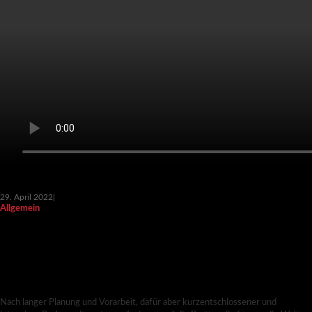
29. April 2022
|
Allgemein
NACH ZWEI JAHREN, ZWEI MONATEN UND 13
TAGEN… DIE KASSIANIBÜHNE PERCHA
KOMMT WIEDER, KEINE FRAGE!
Nach langer Planung und Vorarbeit, dafür aber kurzentschlossener und