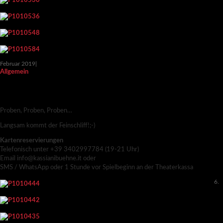
Februar 2019
|
Allgemein
RENDEZVOUS IM BAUERNKASTEN – UND
NOCH MEHR PROBEN…
Proben, Proben, Proben…
Langsam kommt der Feinschliff!;-)
Kartenreservierungen
Telefonisch unter +39 3402997784 (19-21 Uhr)
Email info@kassianibuehne.it oder
SMS / WhatsApp oder 1 Stunde vor Spielbeginn an der Theaterkassa
6.