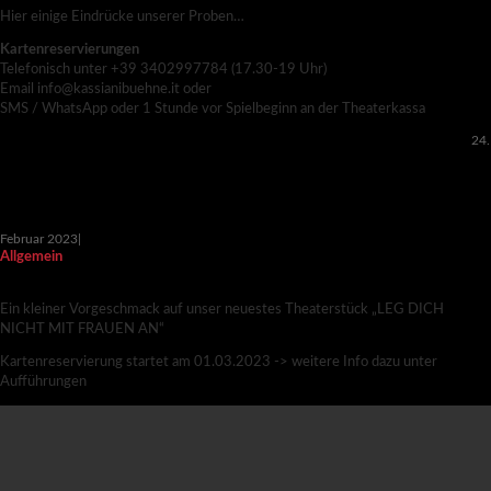
Hier einige Eindrücke unserer Proben…
Kartenreservierungen
Telefonisch unter +39 3402997784 (17.30-19 Uhr)
Email info@kassianibuehne.it oder
SMS / WhatsApp oder 1 Stunde vor Spielbeginn an der Theaterkassa
24.
Februar 2023
|
Allgemein
TRAILER – LEG DICH NICHT MIT FRAUEN AN
Ein kleiner Vorgeschmack auf unser neuestes Theaterstück „LEG DICH
NICHT MIT FRAUEN AN“
Kartenreservierung startet am 01.03.2023 -> weitere Info dazu unter
Aufführungen