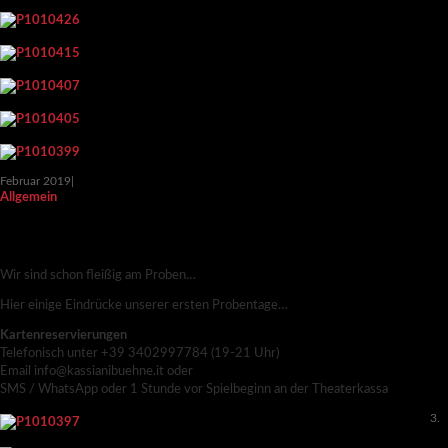
Februar 2019
|
Allgemein
RENDEZVOUS IM BAUERNKASTEN – PROBEN
LAUFEN!!!
Wir sind schon fleißig am Proben…
Hier einige Eindrücke unserer ersten Probentage…
Kartenreservierungen
Telefonisch unter +39 3402997784 (19-21 Uhr)
Email info@kassianibuehne.it oder
SMS / WhatsApp oder 1 Stunde vor Spielbeginn an der Theaterkassa
3.