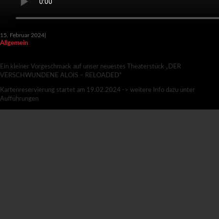
15. Februar 2024
|
Allgemein
DER VERSCHWUNDENE ALOIS – TRAILER
Ein kleiner Vorgeschmack auf unser neuestes Theaterstück „DER
VERSCHWUNDENE ALOIS – RELOADED“
Kartenreservierung startet am 19.02.2024 -> weitere Info dazu unter
Aufführungen