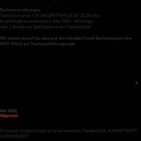
Kartenreservierungen
Telefonisch unter +39 3402997784 (18.30-20.30 Uhr)
Email info@kassianibuehne.it oder SMS / WhatsApp
oder 1 Stunde vor Spielbeginn an der Theaterkassa
Wir weisen darauf hin, dass laut den aktuellen Covid-Bestimmungen eine
FFP2-Pflicht bei Theateraufführungen gilt.
4.
Mai 2022
|
Allgemein
TRAILER – KAVIAR TRIFFT CURRYWURST
Ein kleiner Vorgeschmack auf unser neuestes Theaterstück „KAVIAR TRIFFT
CURRYWURST“