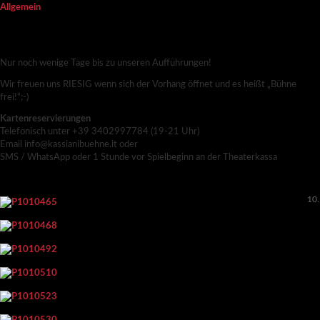
Allgemein
RENDEZVOUS IM BAUERNKASTEN –
ENDSPURT
Nur noch wenige Tage bis zu unseren Aufführungen!
Wir freuen uns RIESIG wenn sich der Vorhang öffnet und es heißt „Bühne
frei!“;-)
Kartenreservierungen
Telefonisch unter +39 3402997784 (19-21 Uhr)
Email info@kassianibuehne.it oder
SMS / WhatsApp oder 1 Stunde vor Spielbeginn an der Theaterkassa
10.