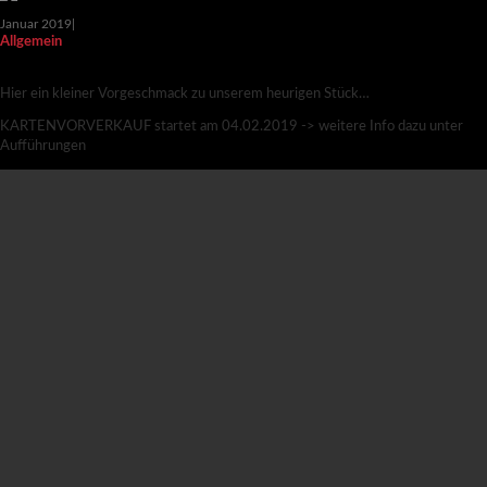
Januar 2019
|
Allgemein
RENDEZVOUS IM BAUERNKASTEN – TRAILER
Hier ein kleiner Vorgeschmack zu unserem heurigen Stück…
KARTENVORVERKAUF startet am 04.02.2019 -> weitere Info dazu unter
Aufführungen