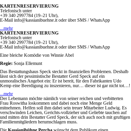
KARTENRESERVIERUNG
Telefonisch unter
+39 340 2997784 (19–21 Uhr),
E-Mail info@kassianibuehne.it oder über SMS / WhatsApp
...mehr
KARTENRESERVIERUNG
Telefonisch unter
+39 340 2997784 (19–21 Uhr),
E-Mail info@kassianibuehne.it oder über SMS / WhatsApp
Eine bleiche Komödie von Winnie Abel
Regie:
Sonja Ellemunt
Das Bestattungshaus Speck steckt in finanziellen Problemen. Deshalb
lässt sich der pessimistische Bestatter Gerd Speck auf ein
unmoralisches Angebot ein: Er ist bereit, für den Fabrikanten Udo
Kemp eine Beerdigung zu inszenieren, nur… dieser ist gar nicht tot…!
...mehr
Der Lebemann möchte nämlich von seiner reichen und verbitterten
Frau Roswitha loskommen und dabei noch eine Menge Geld
mitnehmen. Helfen soll ihm dabei sein treuer Mitarbeiter Ludwig. Es
verschwinden Leichen, Gerichts-vollzieher und Geliebte tauchen auf
und mitten drin Bestatter Gerd Speck, der sich auch noch mit gruftigen
Familienmitgliedern herumschlagen muss.
Die
Kassianibühne Percha
wünscht dem Publikum einen