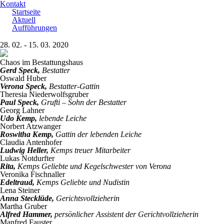
Kontakt
Startseite
Aktuell
Aufführungen
28. 02. - 15. 03. 2020
Chaos im Bestattungshaus
Gerd Speck,
Bestatter
Oswald Huber
Verona Speck,
Bestatter-Gattin
Theresia Niederwolfsgruber
Paul Speck,
Grufti – Sohn der Bestatter
Georg Lahner
Udo Kemp,
lebende Leiche
Norbert Atzwanger
Roswitha Kemp,
Gattin der lebenden Leiche
Claudia Antenhofer
Ludwig Heller,
Kemps treuer Mitarbeiter
Lukas Notdurfter
Rita,
Kemps Geliebte und Kegelschwester von Verona
Veronika Fischnaller
Edeltraud,
Kemps Geliebte und Nudistin
Lena Steiner
Anna Stecklüde,
Gerichtsvollzieherin
Martha Gruber
Alfred Hammer,
persönlicher Assistent der Gerichtvollzieherin
Manfred Fauster