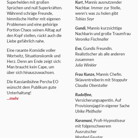
Superhelden mit großen
Kurt
,
Mannis ausnutzender
Sprüchen und null Superkräften.
Nachbar. Immer zur Stelle,
Während schräge Freunde,
wenn’s was zu holen gibt
himmlische Helfer mit eigenen
Tobias Seyr
Problemen und eine gehörige
Gundi
,
Mannis kurzsichtige
Portion Chaos seinen Alltag auf
Nachbarin und große Traumfrau
den Kopf stellen, rückt auch die
Veronika Fischnaller
Liebe gefährlich nahe.
Eva
,
Gundis Freundin.
Eine rasante Komödie voller
Realistischer als alle anderen
Wortwitz, Situationskomik und
zusammen
Herz. Denn am Ende zeigt sich:
Julia Winkler
Man braucht kein Cape, um
über sich hinauszuwachsen.
Frau Kunze
,
Mannis Chefin.
Sklaventreiberin mit Stoppuhr
Die Kassianibühne Percha EO
Claudia Oberstaller
wünscht dem Publikum gute
Unterhaltung!
Rudolfine
,
...mehr
Versicherungsagentin. Auf
Provisionsjagd in eigener Sache
Ulrike Pfeifhofer
Karamani
,
Profi-Hypnotiseur
mit folgenschwerem
Ausrutscher
Manfred Fauster